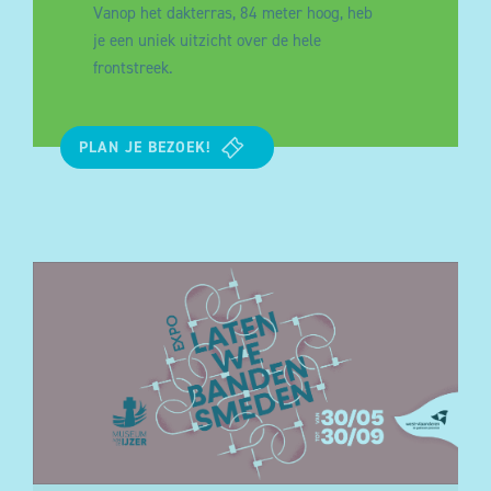
Vanop het dakterras, 84 meter hoog, heb
je een uniek uitzicht over de hele
frontstreek
.
PLAN JE BEZOEK!