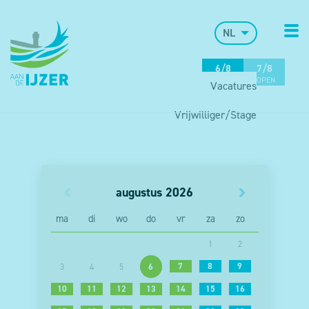
NL
6/8
7/8
OPEN
OPEN
Vacatures
Vrijwilliger/Stage
augustus
2026
ma
di
wo
do
vr
za
zo
1
2
7
8
9
3
4
5
6