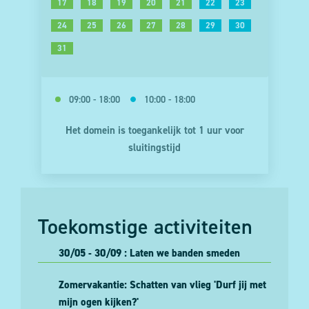
10
11
12
13
14
15
16
17
18
19
20
21
22
23
24
25
26
27
28
29
30
31
09:00 - 18:00
10:00 - 18:00
Het domein is toegankelijk tot 1 uur voor
sluitingstijd
Toekomstige activiteiten
30/05 - 30/09 : Laten we banden smeden
Zomervakantie: Schatten van vlieg 'Durf jij met
mijn ogen kijken?'