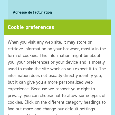
Adresse de facturation
Si l’adresse de facturation diffère de celle indiquée ci-
Cookie preferences
dessus, veuillez l’indiquer ici.
When you visit any web site, it may store or
Nom de l’école
*
retrieve information on your browser, mostly in the
form of cookies. This information might be about
you, your preferences or your device and is mostly
Adresse
*
used to make the site work as you expect it to. The
information does not usually directly identify you,
but it can give you a more personalized web
Code postal
*
experience. Because we respect your right to
privacy, you can choose not to allow some types of
cookies. Click on the different category headings to
Commune
*
find out more and change our default settings.