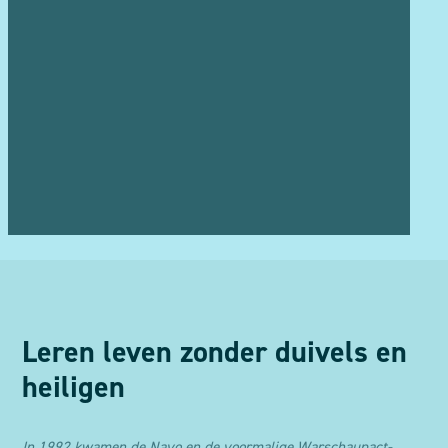
Leren leven zonder duivels en
heiligen
In 1992 kwamen de Navo en de voormalige Warschaupact-