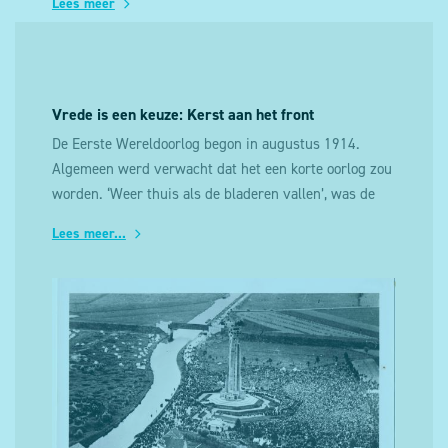
Lees meer
Vrede is een keuze: Kerst aan het front
De Eerste Wereldoorlog begon in augustus 1914.
Algemeen werd verwacht dat het een korte oorlog zou
worden. ‘Weer thuis als de bladeren vallen’, was de
veelgehoorde slagzin. Maar na een eerste snelle
Lees meer...
opmars van het Duitse leger was de strijd tegen de
winter vastgelopen in een loopgravenoorlog.