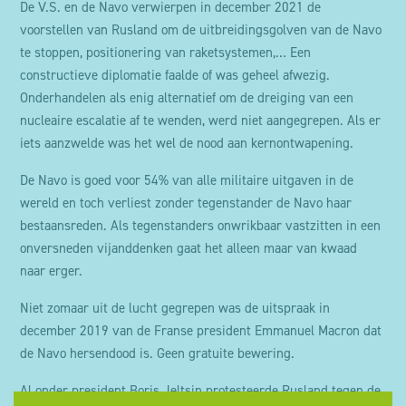
De V.S. en de Navo verwierpen in december 2021 de
voorstellen van Rusland om de uitbreidingsgolven van de Navo
te stoppen, positionering van raketsystemen,… Een
constructieve diplomatie faalde of was geheel afwezig.
Onderhandelen als enig alternatief om de dreiging van een
nucleaire escalatie af te wenden, werd niet aangegrepen. Als er
iets aanzwelde was het wel de nood aan kernontwapening.
De Navo is goed voor 54% van alle militaire uitgaven in de
wereld en toch verliest zonder tegenstander de Navo haar
bestaansreden. Als tegenstanders onwrikbaar vastzitten in een
onversneden vijanddenken gaat het alleen maar van kwaad
naar erger.
Niet zomaar uit de lucht gegrepen was de uitspraak in
december 2019 van de Franse president Emmanuel Macron dat
de Navo hersendood is. Geen gratuite bewering.
Al onder president Boris Jeltsin protesteerde Rusland tegen de