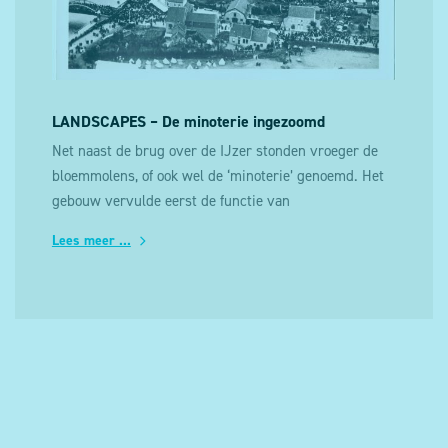
LANDSCAPES – De minoterie ingezoomd
Net naast de brug over de IJzer stonden vroeger de
bloemmolens, of ook wel de ‘minoterie’ genoemd. Het
gebouw vervulde eerst de functie van
bietsuikerfabriek na de oprichting ervan door de
Lees meer ...
gebroeders Van Hille in 1836.