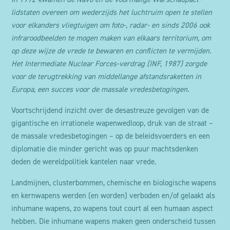
lidstaten overeen om wederzijds het luchtruim open te stellen
voor elkanders vliegtuigen om foto-, radar- en sinds 2006 ook
infraroodbeelden te mogen maken van elkaars territorium, om
op deze wijze de vrede te bewaren en conflicten te vermijden.
Het Intermediate Nuclear Forces-verdrag (INF, 1987) zorgde
voor de terugtrekking van middellange afstandsraketten in
Europa, een succes voor de massale vredesbetogingen.
Voortschrijdend inzicht over de desastreuze gevolgen van de
gigantische en irrationele wapenwedloop, druk van de straat –
de massale vredesbetogingen – op de beleidsvoerders en een
diplomatie die minder gericht was op puur machtsdenken
deden de wereldpolitiek kantelen naar vrede.
Landmijnen, clusterbommen, chemische en biologische wapens
en kernwapens werden (en worden) verboden en/of gelaakt als
inhumane wapens, zo wapens tout court al een humaan aspect
hebben. Die inhumane wapens maken geen onderscheid tussen