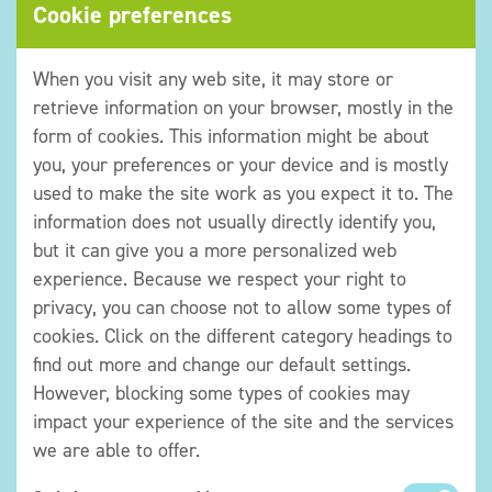
Navo-uitbreiding. Het openzetten in 2008 van de deuren voor
Cookie preferences
Oekraïne en Georgië was meer dan het kietelen van de
autoritaire Poetin. Aan de Russische agressie-oorlog die al in
When you visit any web site, it may store or
2014 aanving met de annexatie van de Krim gingen jaren van
retrieve information on your browser, mostly in the
opgebouwde spanning vooraf. De diplomatie kon enkel de even
form of cookies. This information might be about
later al geschonden Minsk-akkoorden voorleggen.
you, your preferences or your device and is mostly
used to make the site work as you expect it to. The
Ondertussen geeft anno 2024 de wereld ruim twintig keer meer
uit aan bewapening dan aan de financiering van ingrepen tegen
information does not usually directly identify you,
de klimaattransitie.
but it can give you a more personalized web
experience. Because we respect your right to
De Navo is een constructie met de dominantie van de V.S., met
privacy, you can choose not to allow some types of
het eigenzinnige Turkije, met de druk van Oost-Europese
cookies. Click on the different category headings to
lidstaten om de Roemeen Klaus Johannis in plaats van de
find out more and change our default settings.
Nederlander Mark Rutte te verkiezen als opvolger van
However, blocking some types of cookies may
secretaris-generaal Jens Stoltenberg en met de druk op die
impact your experience of the site and the services
lidstaten die er niet in slagen om 2 procent van het bbp te
we are able to offer.
besteden aan defensie, terwijl andere lidstaten gaan voor 3
procent. Binnen de Navo woedt ook de discussie over welke