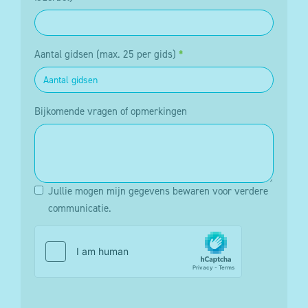
welke pagina’s het populairst zijn. Voor analyses
van het gebruik van onze websites/apps doen we
ook beroep op Google Analytics en Hotjar die
Aantal gidsen (max. 25 per gids)
*
daartoe eveneens gebruik maken van cookies.
Deze cookies kunnen zowel anoniem als niet-
anoniem zijn. Voor het gebruik van niet-anonieme
Bijkomende vragen of opmerkingen
cookies voor analysedoeleinden wordt
voorafgaandelijk je toestemming gevraagd. Je kan
dus weigeren dat deze cookies op je toestel
worden geplaatst door je cookie instellingen aan te
Jullie mogen mijn gegevens bewaren voor verdere
passen via de cookie manager.
communicatie.