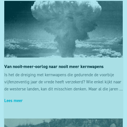
Van nooit-meer-oorlog naar nooit meer kernwapens
Is het de dreiging met kernwapens die gedurende de voorbije
vijfenzeventig jaar de vrede heeft verzekerd? Wie enkel kijkt naar
de westerse landen, kan dit misschien denken. Maar al die jaren is er op veel andere plaatsen oorlog gevoerd, ondanks een indrukwekkend arsenaal aan kernbommen. Daarbij was een kernoorlog soms heel dichtbij.
Lees meer