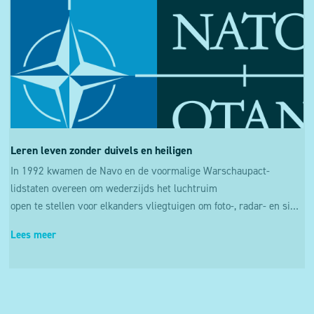
Leren leven zonder duivels en heiligen
In 1992 kwamen de Navo en de voormalige
Warschaupact-
lidstaten overeen om wederzijds het luchtruim
open te stellen voor elkanders vliegtuigen om foto-, radar- en sinds 2006 ook infraroodbeelden te mogen maken van elkaars territorium, om op deze wijze de vrede te bewaren en conflicten te vermijden.
Lees meer