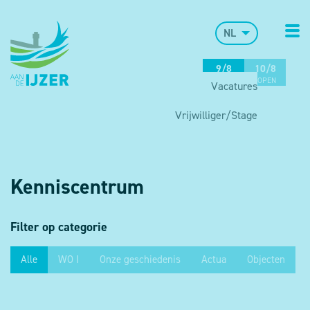
NL
9/8
10/8
OPEN
OPEN
Vacatures
Kenniscentrum
Vrijwilliger/Stage
Kenniscentrum
Filter op categorie
Alle
WO I
Onze geschiedenis
Actua
Objecten