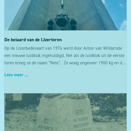
De beiaard van de IJzertoren
Op de IJzerbedevaart van 1976 werd door Anton van Wilderode
een nieuwe luidklok ingehuldigd. Net als de luidklok uit de eerste
toren kreeg ze de naam “Nele”. Ze woog ongeveer 1900 kg en de totale kost voor het gieten, het ophangen en het in werking stellen van de klok bedroeg 331.916 Belgische frank. De klok werd gefinancierd door enkele oud-A.K.V.S-ers.
Lees meer ...