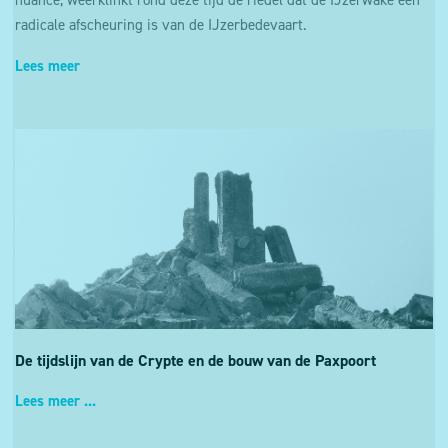
nuance, weerklinkt rond deze tijd de riedel dat de IJzerwake een
ook beroep op Google Analytics en Hotjar die
radicale afscheuring is van de IJzerbedevaart.
daartoe eveneens gebruik maken van cookies.
Lees meer
Deze cookies kunnen zowel anoniem als niet-
anoniem zijn. Voor het gebruik van niet-anonieme
cookies voor analysedoeleinden wordt
voorafgaandelijk je toestemming gevraagd. Je kan
dus weigeren dat deze cookies op je toestel
worden geplaatst door je cookie instellingen aan te
passen via de cookie manager.
De tijdslijn van de Crypte en de bouw van de Paxpoort
Lees meer ...