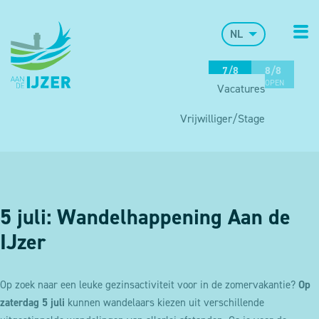
NL
7/8
8/8
OPEN
OPEN
Vacatures
Vrijwilliger/Stage
5 juli: Wandelhappening Aan de
IJzer
Op zoek naar een leuke gezinsactiviteit voor in de zomervakantie?
Op
zaterdag 5 juli
kunnen wandelaars kiezen uit verschillende