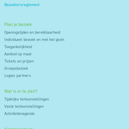
Bezoekersreglement
van het gebruik van onze websites/apps doen we
ook beroep op Google Analytics en Hotjar die
daartoe eveneens gebruik maken van cookies.
Plan je bezoek
Openingstijden en bereikbaarheid
Deze cookies kunnen zowel anoniem als niet-
Individueel bezoek en met het gezin
anoniem zijn. Voor het gebruik van niet-anonieme
Toegankelijkheid
cookies voor analysedoeleinden wordt
Aanbod op maat
voorafgaandelijk je toestemming gevraagd. Je kan
Tickets en prijzen
dus weigeren dat deze cookies op je toestel
Groepsbezoek
worden geplaatst door je cookie instellingen aan te
Logies partners
passen via de cookie manager.
Wat is er te zien?
Tijdelijke tentoonstellingen
Vaste tentoonstellingen
Activiteitenagenda