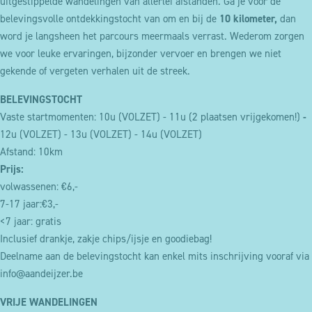
uitgestippelde wandelingen van allerlei afstanden. Ga je voor de
belevingsvolle ontdekkingstocht van om en bij de
10 kilometer,
dan
word je langsheen het parcours meermaals verrast. Wederom zorgen
we voor leuke ervaringen, bijzonder vervoer en brengen we niet
gekende of vergeten verhalen uit de streek.
BELEVINGSTOCHT
Vaste startmomenten: 10u (VOLZET) - 11u (2 plaatsen vrijgekomen!)
-
12u (VOLZET) - 13u (VOLZET) - 14u (VOLZET)
Afstand: 10km
Prijs:
volwassenen: €6,-
7-17 jaar:€3,-
<7 jaar: gratis
Inclusief drankje, zakje chips/ijsje en goodiebag!
Deelname aan de belevingstocht kan enkel mits inschrijving vooraf via
info@aandeijzer.be
VRIJE WANDELINGEN