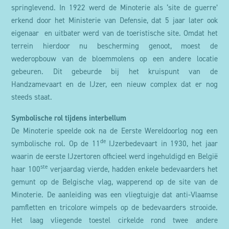
springlevend. In 1922 werd de Minoterie als ‘site de guerre’
erkend door het Ministerie van Defensie, dat 5 jaar later ook
eigenaar en uitbater werd van de toeristische site. Omdat het
terrein hierdoor nu bescherming genoot, moest de
wederopbouw van de bloemmolens op een andere locatie
gebeuren. Dit gebeurde bij het kruispunt van de
Handzamevaart en de IJzer, een nieuw complex dat er nog
steeds staat.
Symbolische rol tijdens interbellum
De Minoterie speelde ook na de Eerste Wereldoorlog nog een
de
symbolische rol. Op de 11
IJzerbedevaart in 1930, het jaar
waarin de eerste IJzertoren officieel werd ingehuldigd en België
ste
haar 100
verjaardag vierde, hadden enkele bedevaarders het
gemunt op de Belgische vlag, wapperend op de site van de
Minoterie. De aanleiding was een vliegtuigje dat anti-Vlaamse
pamfletten en tricolore wimpels op de bedevaarders strooide.
Het laag vliegende toestel cirkelde rond twee andere