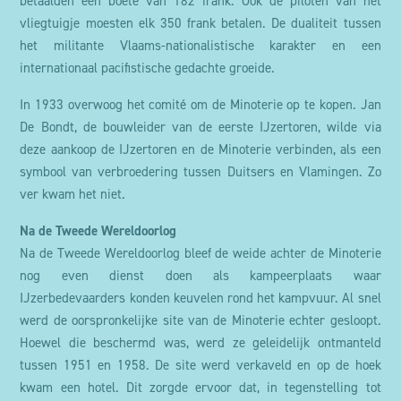
betaalden een boete van 182 frank. Ook de piloten van het
vliegtuigje moesten elk 350 frank betalen. De dualiteit tussen
het militante Vlaams-nationalistische karakter en een
internationaal pacifistische gedachte groeide.
In 1933 overwoog het comité om de Minoterie op te kopen.
Jan
De Bondt, de bouwleider van de eerste IJzertoren, wilde via
deze aankoop de IJzertoren en de Minoterie verbinden, als een
symbool van verbroedering tussen Duitsers en Vlamingen.
Zo
ver kwam het niet.
Na de Tweede Wereldoorlog
Na de Tweede Wereldoorlog bleef de weide achter de Minoterie
nog even dienst doen als kampeerplaats waar
IJzerbedevaarders konden keuvelen rond het kampvuur. Al snel
werd de oorspronkelijke site van de Minoterie echter gesloopt.
Hoewel die beschermd was, werd ze geleidelijk ontmanteld
tussen 1951 en 1958. De site werd verkaveld en op de hoek
kwam een hotel. Dit zorgde ervoor dat, in tegenstelling tot