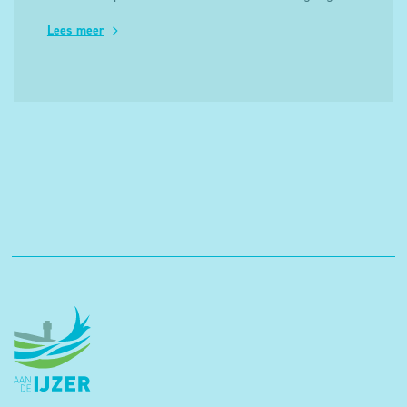
om foto-, radar- en sinds 2006 ook infraroodbeelden te
Lees meer
mogen maken van elkaars territorium, om op deze
wijze de vrede te bewaren en conflicten te vermijden.