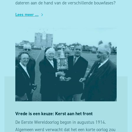
anoniem zijn. Voor het gebruik van niet-anonieme
dateren aan de hand van de verschillende bouwfases?
cookies voor analysedoeleinden wordt
Lees meer ...
voorafgaandelijk je toestemming gevraagd. Je kan
dus weigeren dat deze cookies op je toestel
worden geplaatst door je cookie instellingen aan te
passen via de cookie manager.
Vrede is een keuze: Kerst aan het front
De Eerste Wereldoorlog begon in augustus 1914.
Algemeen werd verwacht dat het een korte oorlog zou