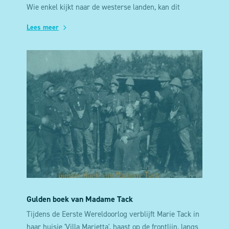
Wie enkel kijkt naar de westerse landen, kan dit
misschien denken. Maar al die jaren is er op veel
Lees meer
andere plaatsen oorlog gevoerd, ondanks een
indrukwekkend arsenaal aan kernbommen. Daarbij
was een kernoorlog soms heel dichtbij.
Gulden boek van Madame Tack
Tijdens de Eerste Wereldoorlog verblijft Marie Tack in
haar huisje 'Villa Marietta', haast op de frontlijn, langs