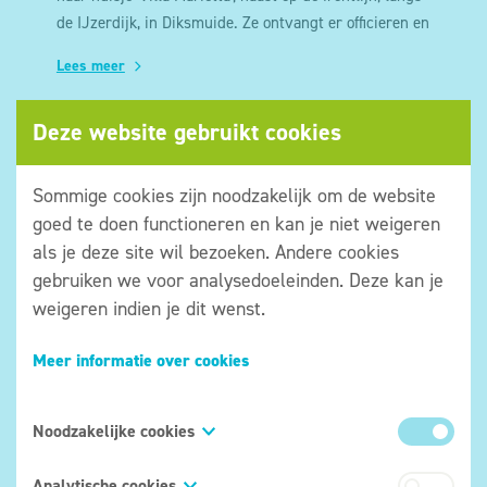
de IJzerdijk, in Diksmuide. Ze ontvangt er officieren en
hooggeplaatste personen die hun naam achterlaten in
Lees meer
haar gastenboek, haar 'Gulden Boek'
Deze website gebruikt cookies
Sommige cookies zijn noodzakelijk om de website
goed te doen functioneren en kan je niet weigeren
als je deze site wil bezoeken. Andere cookies
gebruiken we voor analysedoeleinden. Deze kan je
weigeren indien je dit wenst.
Meer informatie over cookies
Noodzakelijke cookies
Demarcatiepalen markeren de Westhoek
Na een oorlog ontdoen we ons van de slechte
Deze cookies zijn onmisbaar om onze website te
Analytische cookies