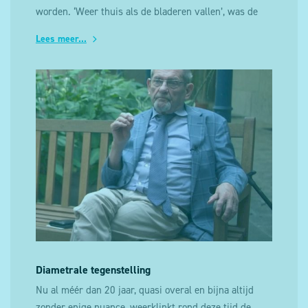
worden. ‘Weer thuis als de bladeren vallen’, was de
veelgehoorde slagzin. Maar na een eerste snelle
Lees meer...
opmars van het Duitse leger was de strijd tegen de
winter vastgelopen in een loopgravenoorlog.
Diametrale tegenstelling
Nu al méér dan 20 jaar, quasi overal en bijna altijd
zonder enige nuance, weerklinkt rond deze tijd de