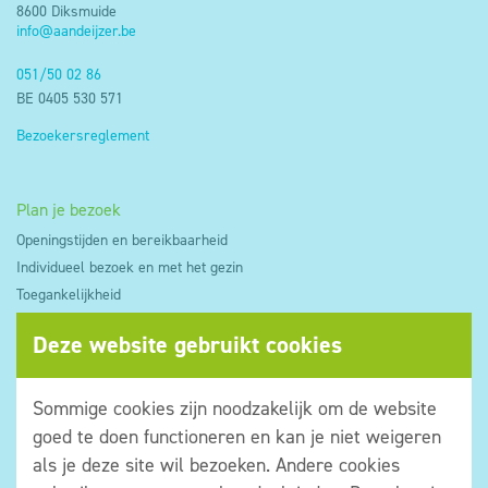
8600 Diksmuide
info@aandeijzer.be
051/50 02 86
BE 0405 530 571
Bezoekersreglement
Plan je bezoek
Openingstijden en bereikbaarheid
Individueel bezoek en met het gezin
Toegankelijkheid
Aanbod op maat
Deze website gebruikt cookies
Tickets en prijzen
Groepsbezoek
Logies partners
Sommige cookies zijn noodzakelijk om de website
goed te doen functioneren en kan je niet weigeren
Wat is er te zien?
als je deze site wil bezoeken. Andere cookies