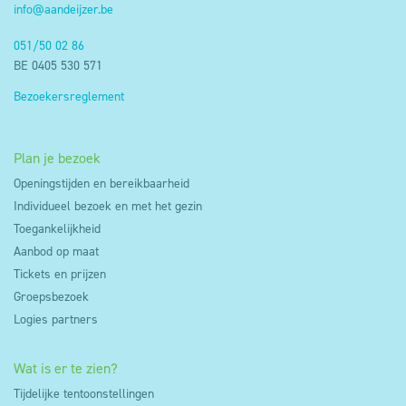
info@aandeijzer.be
voorafgaandelijk je toestemming gevraagd. Je kan
dus weigeren dat deze cookies op je toestel
051/50 02 86
BE 0405 530 571
worden geplaatst door je cookie instellingen aan te
passen via de cookie manager.
Bezoekersreglement
Plan je bezoek
Openingstijden en bereikbaarheid
Individueel bezoek en met het gezin
Toegankelijkheid
Aanbod op maat
Tickets en prijzen
Groepsbezoek
Logies partners
Wat is er te zien?
Tijdelijke tentoonstellingen