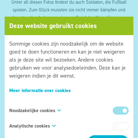
Unter all diesen Fotos findest du auch Soldaten, die Fußball
spielen. Zum Glück mussten sie nicht immer kämpfen und
konnten durch das gemeinsame Spiel den Krieg für einen
Deze website gebruikt cookies
Moment vergessen.
Um Weihnachten herum im Jahr 1914, also im ersten
Sommige cookies zijn noodzakelijk om de website
Kriegsjahr, haben britische und deutsche Soldaten sogar
goed te doen functioneren en kan je niet weigeren
gemeinsam Fußball gespielt! Das geschah vor allem in Mesen.
als je deze site wil bezoeken. Andere cookies
Gemeinsam mit dem Feind spielen – kannst du dir das
gebruiken we voor analysedoeleinden. Deze kan je
vorstellen? Das war ein schöner Moment in diesem traurigen
weigeren indien je dit wenst.
Krieg. Für einen Moment nicht kämpfen. Für einen Moment
einfach nur Fußball spielen.
Meer informatie over cookies
AUFGABE
:
Soldaten haben nicht immer gekämpft. In ihrer
Freizeit versuchten sie auch, sich zu entspannen. Sie gingen
Noodzakelijke cookies
nicht nur Fußball spielen, sondern führten auch Theaterstücke
auf oder gingen schwimmen.
Deze cookies zijn onmisbaar om onze website te
Analytische cookies
kunnen bezoeken en om bepaalde onderdelen
Auf einem der Fotos an dieser Wand sieht man Soldaten, die