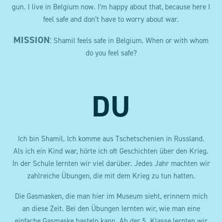
gun. I live in Belgium now. I’m happy about that, because here I
feel safe and don’t have to worry about war.
MISSION
:
Shamil feels safe in Belgium. When or with whom
do you feel safe?
DU
Ich bin Shamil. Ich komme aus Tschetschenien in Russland.
Als ich ein Kind war, hörte ich oft Geschichten über den Krieg.
In der Schule lernten wir viel darüber. Jedes Jahr machten wir
zahlreiche Übungen, die mit dem Krieg zu tun hatten.
Die Gasmasken, die man hier im Museum sieht, erinnern mich
an diese Zeit. Bei den Übungen lernten wir, wie man eine
einfache Gasmaske basteln kann. Ab der 5. Klasse lernten wir