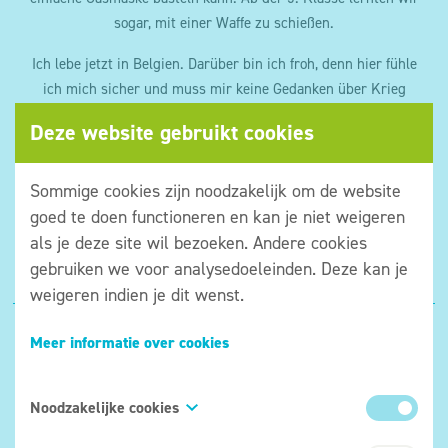
sogar, mit einer Waffe zu schießen.
Ich lebe jetzt in Belgien. Darüber bin ich froh, denn hier fühle
ich mich sicher und muss mir keine Gedanken über Krieg
machen.
Deze website gebruikt cookies
AUFGABE
: Shamil fühlt sich in Belgien sicher. Wann oder
bei wem fühlst du dich sicher?
Sommige cookies zijn noodzakelijk om de website
goed te doen functioneren en kan je niet weigeren
als je deze site wil bezoeken. Andere cookies
gebruiken we voor analysedoeleinden. Deze kan je
weigeren indien je dit wenst.
Meer informatie over cookies
Noodzakelijke cookies