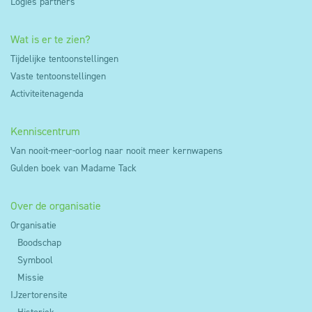
Logies partners
anoniem zijn. Voor het gebruik van niet-anonieme
cookies voor analysedoeleinden wordt
Wat is er te zien?
voorafgaandelijk je toestemming gevraagd. Je kan
Tijdelijke tentoonstellingen
dus weigeren dat deze cookies op je toestel
Vaste tentoonstellingen
worden geplaatst door je cookie instellingen aan te
Activiteitenagenda
passen via de cookie manager.
Kenniscentrum
Van nooit-meer-oorlog naar nooit meer kernwapens
Gulden boek van Madame Tack
Over de organisatie
Organisatie
Boodschap
Symbool
Missie
IJzertorensite