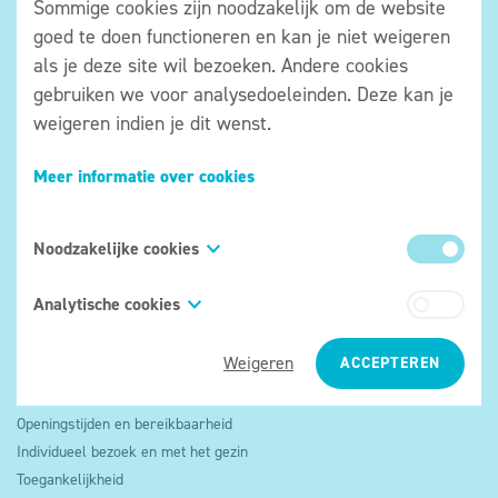
Sommige cookies zijn noodzakelijk om de website
goed te doen functioneren en kan je niet weigeren
als je deze site wil bezoeken. Andere cookies
gebruiken we voor analysedoeleinden. Deze kan je
weigeren indien je dit wenst.
Museum aan de Ijzer
IJzerdijk 49
Meer informatie over cookies
8600 Diksmuide
info@aandeijzer.be
Noodzakelijke cookies
051/50 02 86
BE 0405 530 571
Deze cookies zijn onmisbaar om onze website te
Analytische cookies
Bezoekersreglement
kunnen bezoeken en om bepaalde onderdelen
We gebruiken analytische cookies om informatie te
ervan te kunnen gebruiken. Deze cookies laten je
Weigeren
ACCEPTEREN
verzamelen over het gebruik dat bezoekers maken
bijvoorbeeld toe om te navigeren tussen de
Plan je bezoek
van onze websites en apps (bezochte pagina’s,
verschillende onderdelen van de website of om
Openingstijden en bereikbaarheid
gemiddelde duur van het bezoek, ...) met de
formulieren in te vullen. Ook wanneer je met je
Individueel bezoek en met het gezin
bedoeling de inhoud van onze websites en apps te
persoonlijke account wenst in te loggen, zijn
Toegankelijkheid
verbeteren, meer aan te passen aan de wensen