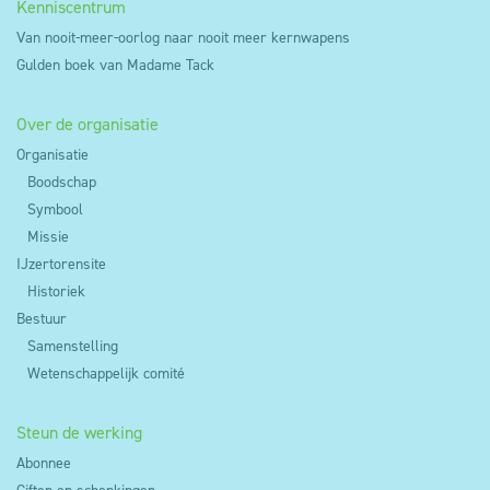
dus weigeren dat deze cookies op je toestel
Kenniscentrum
worden geplaatst door je cookie instellingen aan te
Van nooit-meer-oorlog naar nooit meer kernwapens
passen via de cookie manager.
Gulden boek van Madame Tack
Over de organisatie
Organisatie
Boodschap
Symbool
Missie
IJzertorensite
Historiek
Bestuur
Samenstelling
Wetenschappelijk comité
Steun de werking
Abonnee