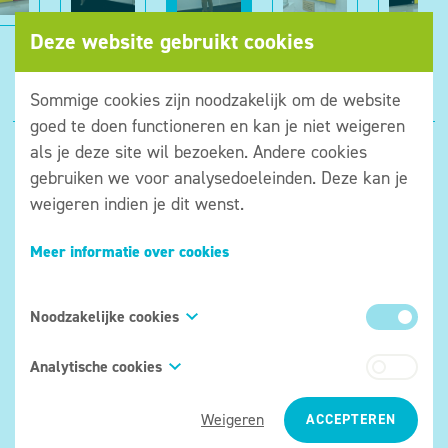
Deze website gebruikt cookies
Sommige cookies zijn noodzakelijk om de website
goed te doen functioneren en kan je niet weigeren
als je deze site wil bezoeken. Andere cookies
gebruiken we voor analysedoeleinden. Deze kan je
weigeren indien je dit wenst.
Meer informatie over cookies
Museum aan de Ijzer
Noodzakelijke cookies
IJzerdijk 49
8600 Diksmuide
Deze cookies zijn onmisbaar om onze website te
Analytische cookies
info@aandeijzer.be
kunnen bezoeken en om bepaalde onderdelen
We gebruiken analytische cookies om informatie te
ervan te kunnen gebruiken. Deze cookies laten je
051/50 02 86
Weigeren
ACCEPTEREN
verzamelen over het gebruik dat bezoekers maken
bijvoorbeeld toe om te navigeren tussen de
BE 0405 530 571