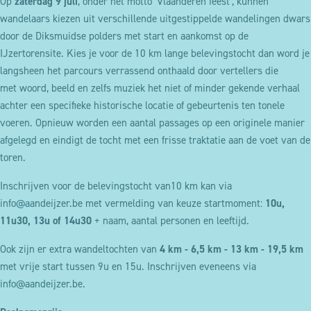
Op
zaterdag 9 juli
, onder het motto ‘Vlaanderen feest’, kunnen
wandelaars kiezen uit verschillende uitgestippelde wandelingen dwars
door de Diksmuidse polders met start en aankomst op de
IJzertorensite. Kies je voor de 10 km lange belevingstocht dan word je
langsheen het parcours verrassend onthaald door vertellers die
met woord, beeld en zelfs muziek het niet of minder gekende verhaal
achter een specifieke historische locatie of gebeurtenis ten tonele
voeren. Opnieuw worden een aantal passages op een originele manier
afgelegd en eindigt de tocht met een frisse traktatie aan de voet van de
toren.
Inschrijven voor de belevingstocht van10 km kan via
info@aandeijzer.be met vermelding van keuze startmoment:
10u,
11u30, 13u of 14u30
+ naam, aantal personen en leeftijd.
Ook zijn er extra wandeltochten van
4 km - 6,5 km - 13 km - 19,5 km
met vrije start tussen 9u en 15u. Inschrijven eveneens via
info@aandeijzer.be.