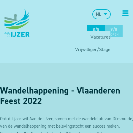
NL
8/8
9/8
OPEN
OPEN
Vacatures
Vrijwilliger/Stage
Wandelhappening - Vlaanderen
Feest 2022
Ook dit jaar wil Aan de IJzer, samen met de wandelclub van Diksmuide,
van de wandelhappening met belevingstocht een succes maken.