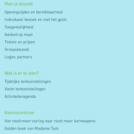
ook beroep op Google Analytics en Hotjar die
Plan je bezoek
daartoe eveneens gebruik maken van cookies.
Openingstijden en bereikbaarheid
Individueel bezoek en met het gezin
Deze cookies kunnen zowel anoniem als niet-
Toegankelijkheid
anoniem zijn. Voor het gebruik van niet-anonieme
Aanbod op maat
cookies voor analysedoeleinden wordt
Tickets en prijzen
voorafgaandelijk je toestemming gevraagd. Je kan
Groepsbezoek
dus weigeren dat deze cookies op je toestel
Logies partners
worden geplaatst door je cookie instellingen aan te
passen via de cookie manager.
Wat is er te zien?
Tijdelijke tentoonstellingen
Vaste tentoonstellingen
Activiteitenagenda
Kenniscentrum
Van nooit-meer-oorlog naar nooit meer kernwapens
Gulden boek van Madame Tack