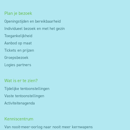
van het gebruik van onze websites/apps doen we
ook beroep op Google Analytics en Hotjar die
Plan je bezoek
daartoe eveneens gebruik maken van cookies.
Openingstijden en bereikbaarheid
Individueel bezoek en met het gezin
Deze cookies kunnen zowel anoniem als niet-
Toegankelijkheid
anoniem zijn. Voor het gebruik van niet-anonieme
Aanbod op maat
cookies voor analysedoeleinden wordt
Tickets en prijzen
voorafgaandelijk je toestemming gevraagd. Je kan
Groepsbezoek
dus weigeren dat deze cookies op je toestel
Logies partners
worden geplaatst door je cookie instellingen aan te
passen via de cookie manager.
Wat is er te zien?
Tijdelijke tentoonstellingen
Vaste tentoonstellingen
Activiteitenagenda
Kenniscentrum
Van nooit-meer-oorlog naar nooit meer kernwapens