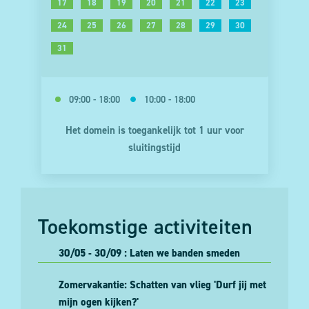
10
11
12
13
14
15
16
17
18
19
20
21
22
23
24
25
26
27
28
29
30
31
09:00 - 18:00
10:00 - 18:00
Het domein is toegankelijk tot 1 uur voor
sluitingstijd
Toekomstige activiteiten
30/05 - 30/09 : Laten we banden smeden
Zomervakantie: Schatten van vlieg 'Durf jij met
mijn ogen kijken?'