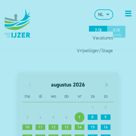
NL
7/8
8/8
OPEN
OPEN
Vacatures
Vrijwilliger/Stage
augustus
2026
ma
di
wo
do
vr
za
zo
1
2
8
9
3
4
5
6
7