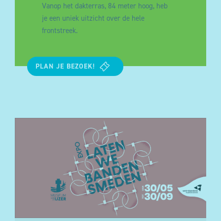
Vanop het dakterras, 84 meter hoog, heb
je een uniek uitzicht over de hele
frontstreek
.
PLAN JE BEZOEK!