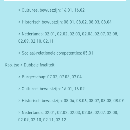
van onze websites en apps (bezochte pagina’s,
verschillende onderdelen van de website of om
gemiddelde duur van het bezoek, ...) met de
formulieren in te vullen. Ook wanneer je met je
> Cultureel bewustzijn: 16.01, 16.02
bedoeling de inhoud van onze websites en apps te
persoonlijke account wenst in te loggen, zijn
> Historisch bewustzijn: 08.01, 08.02, 08.03, 08.04
verbeteren, meer aan te passen aan de wensen
cookies noodzakelijk om op een veilige manier je
van de bezoekers en om het gebruiksgemak van
identiteit te controleren vooraleer we toegang
> Nederlands: 02.01, 02.02, 02.03, 02.06, 02.07, 02.08,
onze websites en apps te vergroten. Zo is er
geven tot je persoonlijke informatie. Indien je deze
02.09, 02.10, 02.11
bijvoorbeeld een cookie die ons het aantal unieke
cookies weigert zullen bepaalde onderdelen van de
> Sociaal-relationele competenties: 05.01
bezoekers helpt tellen en een cookie de bijhoudt
website niet of niet optimaal werken.
welke pagina’s het populairst zijn. Voor analyses
Kso, tso > Dubbele finaliteit
van het gebruik van onze websites/apps doen we
> Burgerschap: 07.02, 07.03, 07.04
ook beroep op Google Analytics en Hotjar die
daartoe eveneens gebruik maken van cookies.
> Cultureel bewustzijn: 16.01, 16.02
Deze cookies kunnen zowel anoniem als niet-
> Historisch bewustzijn: 08.04, 08.06, 08.07, 08.08, 08.09
anoniem zijn. Voor het gebruik van niet-anonieme
> Nederlands: 02.01, 02.02, 02.03, 02.06, 02.07, 02.08,
cookies voor analysedoeleinden wordt
02.09, 02.10, 02.11, 02.12
voorafgaandelijk je toestemming gevraagd. Je kan