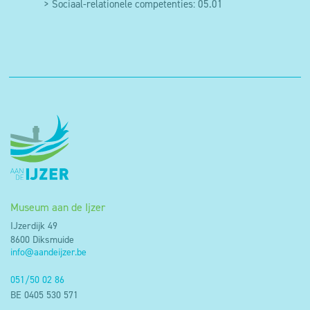
dus weigeren dat deze cookies op je toestel
> Sociaal-relationele competenties: 05.01
worden geplaatst door je cookie instellingen aan te
passen via de cookie manager.
Museum aan de Ijzer
IJzerdijk 49
8600 Diksmuide
info@aandeijzer.be
051/50 02 86
BE 0405 530 571