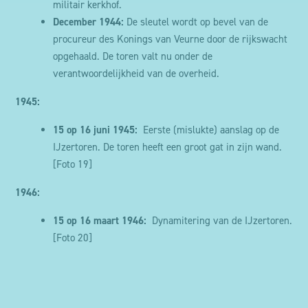
militair kerkhof.
van het gebruik van onze websites/apps doen we
December
1944:
De sleutel wordt op bevel van de
ook beroep op Google Analytics en Hotjar die
procureur des Konings van Veurne door de rijkswacht
daartoe eveneens gebruik maken van cookies.
opgehaald. De toren valt nu onder de
verantwoordelijkheid van de overheid.
Deze cookies kunnen zowel anoniem als niet-
anoniem zijn. Voor het gebruik van niet-anonieme
1945:
cookies voor analysedoeleinden wordt
15 op 16 juni 1945:
Eerste (mislukte) aanslag op de
voorafgaandelijk je toestemming gevraagd. Je kan
IJzertoren. De toren heeft een groot gat in zijn wand
.
dus weigeren dat deze cookies op je toestel
[Foto 19]
worden geplaatst door je cookie instellingen aan te
passen via de cookie manager.
1946:
15 op 16 maart 1946:
Dynamitering van de IJzertoren.
[Foto 20]