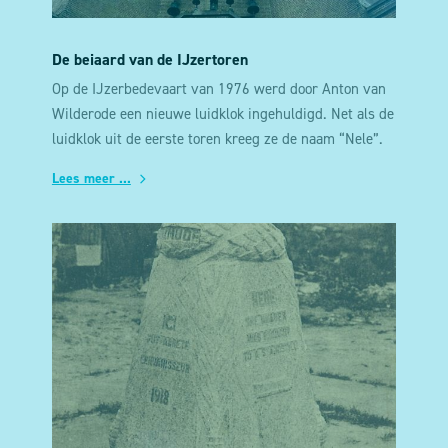
De beiaard van de IJzertoren
Op de IJzerbedevaart van 1976 werd door Anton van
Wilderode een nieuwe luidklok ingehuldigd. Net als de
luidklok uit de eerste toren kreeg ze de naam “Nele”.
Ze woog ongeveer 1900 kg en de totale kost voor het
Lees meer ...
gieten, het ophangen en het in werking stellen van de
klok bedroeg 331.916 Belgische frank. De klok werd
gefinancierd door enkele oud-A.K.V.S-ers.