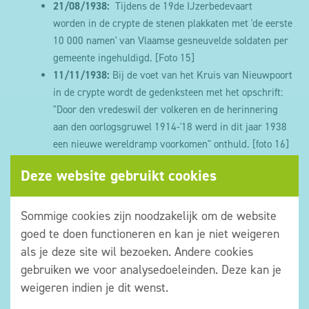
21/08/1938:
Tijdens de 19de IJzerbedevaart
worden in de crypte de stenen plakkaten met 'de eerste
10 000 namen' van Vlaamse gesneuvelde soldaten per
gemeente ingehuldigd.
[Foto 15]
11/11/1938:
Bij de voet van het Kruis van Nieuwpoort
in de crypte wordt de gedenksteen met het opschrift:
"Door den vredeswil der volkeren en de herinnering
aan den oorlogsgruwel 1914-'18 werd in dit jaar 1938
een nieuwe wereldramp voorkomen" onthuld.
[foto 16]
De Tweede Wereldoorlog en de Naoorlogse periode
Deze website gebruikt cookies
1940:
Sommige cookies zijn noodzakelijk om de website
Begin WO II:
Op de kruiskop wordt door geallieerde
goed te doen functioneren en kan je niet weigeren
troepen een gat gekapt om een mitrailleur te plaatsen.
als je deze site wil bezoeken. Andere cookies
28/05/1940:
Zowel de toren als de gewelven van de
gebruiken we voor analysedoeleinden. Deze kan je
crypte leden onder de ontploffing van de bruggen van
weigeren indien je dit wenst.
de IJzer door Britse soldaten.