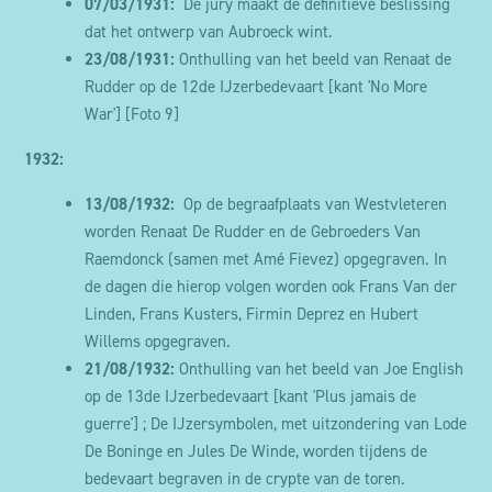
07/03/1931:
De jury maakt de definitieve beslissing
dat het ontwerp van Aubroeck wint.
23/08/1931:
Onthulling van het beeld van Renaat de
Rudder op de 12de IJzerbedevaart [kant 'No More
War']
[Foto 9]
1932:
13/08/1932:
Op de begraafplaats van Westvleteren
worden Renaat De Rudder en de Gebroeders Van
Raemdonck (samen met Amé Fievez) opgegraven. In
de dagen die hierop volgen worden ook Frans Van der
Linden, Frans Kusters, Firmin Deprez en Hubert
Willems opgegraven.
21/08/1932:
Onthulling van het beeld van Joe English
op de 13de IJzerbedevaart [kant 'Plus jamais de
guerre'] ; De IJzersymbolen, met uitzondering van Lode
De Boninge en Jules De Winde, worden tijdens de
bedevaart begraven in de crypte van de toren.