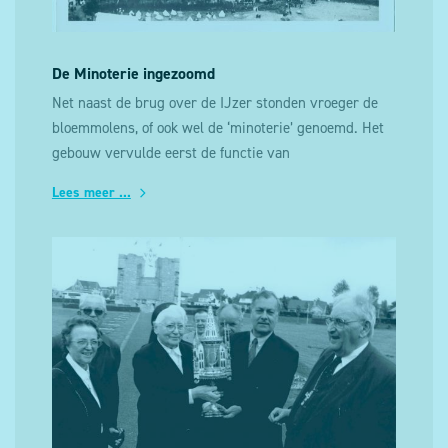
De Minoterie ingezoomd
Net naast de brug over de IJzer stonden vroeger de
bloemmolens, of ook wel de ‘minoterie’ genoemd. Het
gebouw vervulde eerst de functie van
bietsuikerfabriek na de oprichting ervan door de
Lees meer ...
gebroeders Van Hille in 1836.