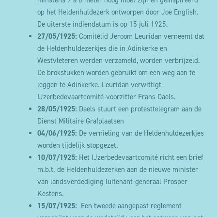
minstens 7 à 8 meter hoog moet zijn en geïnspireerd
op het Heldenhuldezerk ontworpen door Joe English.
De uiterste indiendatum is op 15 juli 1925.
27/05/1925:
Comitélid Jeroom Leuridan verneemt dat
de Heldenhuldezerkjes die in Adinkerke en
Westvleteren werden verzameld, worden verbrijzeld.
De brokstukken worden gebruikt om een weg aan te
leggen te Adinkerke. Leuridan verwittigt
IJzerbedevaartcomité-voorzitter Frans Daels.
28/05/1925:
Daels stuurt een protesttelegram aan de
Dienst Militaire Grafplaatsen
04/06/1925:
De vernieling van de Heldenhuldezerkjes
worden tijdelijk stopgezet.
10/07/1925:
Het IJzerbedevaartcomité richt een brief
m.b.t. de Heldenhuldezerken aan de nieuwe minister
van landsverdediging luitenant-generaal Prosper
Kestens.
15/07/1925:
Een tweede aangepast reglement