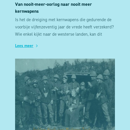
Van nooit-meer-oorlog naar nooit meer
kernwapens
Is het de dreiging met kernwapens die gedurende de
voorbije vijfenzeventig jaar de vrede heeft verzekerd?
Wie enkel kijkt naar de westerse landen, kan dit
misschien denken. Maar al die jaren is er op veel
Lees meer
andere plaatsen oorlog gevoerd, ondanks een
indrukwekkend arsenaal aan kernbommen. Daarbij
was een kernoorlog soms heel dichtbij.