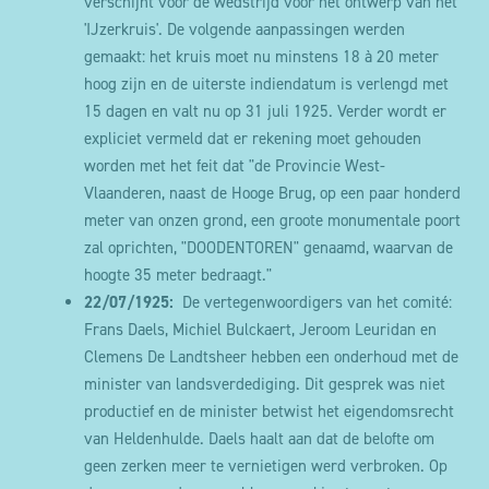
verschijnt voor de wedstrijd voor het ontwerp van het
'IJzerkruis'. De volgende aanpassingen werden
gemaakt: het kruis moet nu minstens 18 à 20 meter
hoog zijn en de uiterste indiendatum is verlengd met
15 dagen en valt nu op 31 juli 1925. Verder wordt er
expliciet vermeld dat er rekening moet gehouden
worden met het feit dat "de Provincie West-
Vlaanderen, naast de Hooge Brug, op een paar honderd
meter van onzen grond, een groote monumentale poort
zal oprichten, "DOODENTOREN" genaamd, waarvan de
hoogte 35 meter bedraagt."
22/07/1925:
De vertegenwoordigers van het comité:
Frans Daels, Michiel Bulckaert, Jeroom Leuridan en
Clemens De Landtsheer hebben een onderhoud met de
minister van landsverdediging. Dit gesprek was niet
productief en de minister betwist het eigendomsrecht
van Heldenhulde. Daels haalt aan dat de belofte om
geen zerken meer te vernietigen werd verbroken. Op