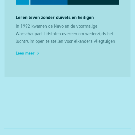
Leren leven zonder duivels en heiligen
In 1992 kwamen de Navo en de voormalige
Warschaupact-lidstaten overeen om wederzijds het
luchtruim open te stellen voor elkanders vliegtuigen
om foto-, radar- en sinds 2006 ook infraroodbeelden te
Lees meer
mogen maken van elkaars territorium, om op deze
wijze de vrede te bewaren en conflicten te vermijden.