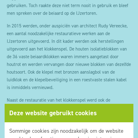
gebruiken. Toch raakte deze niet term nooit in gebruik en bleef
men spreken over de beiaard op de IJzertoren.
In 2015 werden, onder auspiciën van architect Rudy Vereecke,
een aantal noodzakelijke restauratieve werken aan de
IJzertoren uitgevoerd. In dit kader werden ook herstellingen
uitgevoerd aan het klokkenspel. De houten isolatieblokken van
de 36 vaste beiaardklokken waren immers aangetast door
houtrot en werden vervangen door nieuwe blokken van dezelfde
houtsoort. Ook de klepel met bronzen aanslagbol van de
luidklok en de klepelbeveiliging in een roestvaste stalen kabel
is inmiddels vernieuwd.
Naast de restauratie van het klokkenspel werd ook de
beiaardcomputer en het programma-uurwerk vervangen door
Deze website gebruikt cookies
twee nieuwe apparaten die permanent in communicatie met
elkaar staan. Bovendien zijn alle programma’s en melodieën
Sommige cookies zijn noodzakelijk om de website
ingebracht in het bedieningsapparaat. Dit gebeurt via een