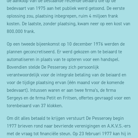
de aankoop van de bestaande reizende beiaard die op de
bedevaart van 1975 aan het publiek werd getoond. De eerste
oplossing zou, plaatsing inbegrepen, ruim 4 miljoen frank
kosten. De laatste, zonder plaatsing, kwam neer op een kost van
800.000 frank.
Op een tweede bijeenkomst op 10 december 1976 werden de
plannen geconcretiseerd. Er werd gekozen om te beiaard te
automatiseren in plaats van te opteren voor een handspel.
Bovendien stelde De Pesseroey zich persoonlijk
verantwoordelijk voor de integrale betaling van de beiaard en
voor de tijdige plaatsing ervan (één maand voor de komende
bedevaart). Intussen waren er aan twee firma’s, de firma
Sergeys en de firma Petit en Fritsen, offertes gevraagd voor een
torenbeiaard van 37 klokken.
Om dit alles betaald te krijgen verstuurt De Pesseroey begin
1977 brieven rond naar bevriende verenigingen en A.K.V.S.-ers
met de vraag tot financiële steun. Op 23 februari 1977 kan hij in