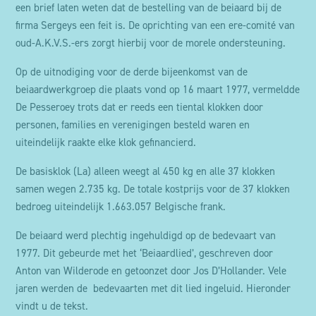
een brief laten weten dat de bestelling van de beiaard bij de
firma Sergeys een feit is. De oprichting van een ere-comité van
oud-A.K.V.S.-ers zorgt hierbij voor de morele ondersteuning.
Op de uitnodiging voor de derde bijeenkomst van de
beiaardwerkgroep die plaats vond op 16 maart 1977, vermeldde
De Pesseroey trots dat er reeds een tiental klokken door
personen, families en verenigingen besteld waren en
uiteindelijk raakte elke klok gefinancierd.
De basisklok (La) alleen weegt al 450 kg en alle 37 klokken
samen wegen 2.735 kg. De totale kostprijs voor de 37 klokken
bedroeg uiteindelijk 1.663.057 Belgische frank.
De beiaard werd plechtig ingehuldigd op de bedevaart van
1977. Dit gebeurde met het ‘Beiaardlied’, geschreven door
Anton van Wilderode en getoonzet door Jos D’Hollander. Vele
jaren werden de bedevaarten met dit lied ingeluid. Hieronder
vindt u de tekst.