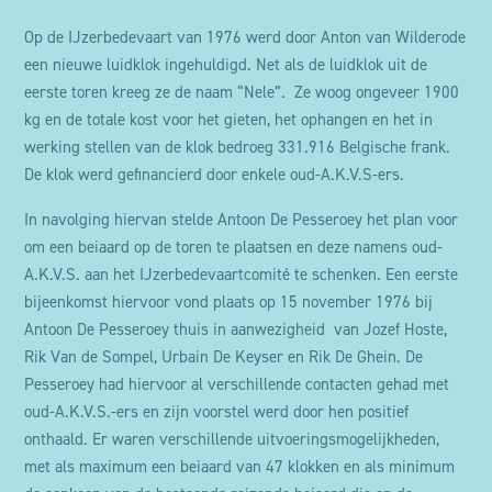
Op de IJzerbedevaart van 1976 werd door Anton van Wilderode
een nieuwe luidklok ingehuldigd. Net als de luidklok uit de
eerste toren kreeg ze de naam “Nele”. Ze woog ongeveer 1900
kg en de totale kost voor het gieten, het ophangen en het in
werking stellen van de klok bedroeg 331.916 Belgische frank.
De klok werd gefinancierd door enkele oud-A.K.V.S-ers.
In navolging hiervan stelde Antoon De Pesseroey het plan voor
om een beiaard op de toren te plaatsen en deze namens oud-
A.K.V.S. aan het IJzerbedevaartcomité te schenken. Een eerste
bijeenkomst hiervoor vond plaats op 15 november 1976 bij
Antoon De Pesseroey thuis in aanwezigheid van Jozef Hoste,
Rik Van de Sompel, Urbain De Keyser en Rik De Ghein. De
Pesseroey had hiervoor al verschillende contacten gehad met
oud-A.K.V.S.-ers en zijn voorstel werd door hen positief
onthaald. Er waren verschillende uitvoeringsmogelijkheden,
met als maximum een beiaard van 47 klokken en als minimum