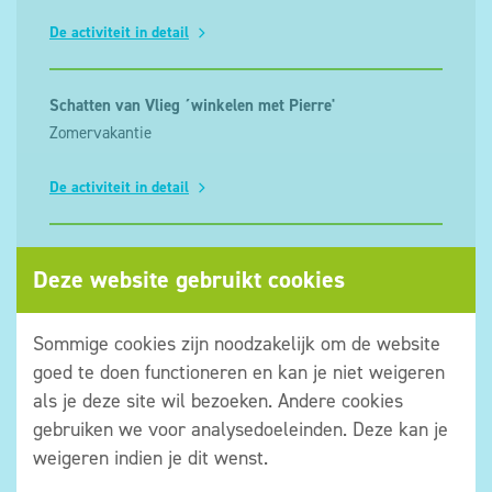
De activiteit in detail
Schatten van Vlieg ´winkelen met Pierre'
Zomervakantie
De activiteit in detail
6 juli: Front Festival - Vlaanderen Feest
Deze website gebruikt cookies
6 juli 2024
Sommige cookies zijn noodzakelijk om de website
Activiteit in detail
goed te doen functioneren en kan je niet weigeren
als je deze site wil bezoeken. Andere cookies
6 juli: Wandelhappening - Vlaanderen Feest
gebruiken we voor analysedoeleinden. Deze kan je
6 juli 2024
weigeren indien je dit wenst.